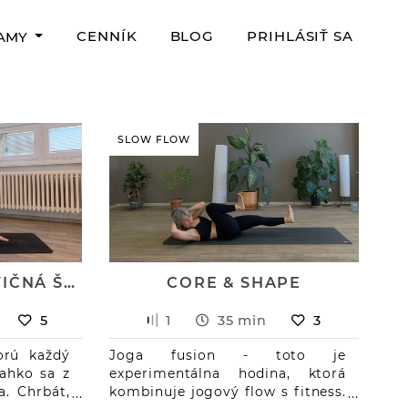
CENNÍK
BLOG
PRIHLÁSIŤ SA
RAMY
SLOW FLOW
LIETAJÚCA POLOVIČNÁ ŠNÚRA
CORE & SHAPE
5
1
35 min
3
orú každý
Joga fusion - toto je
ľahko sa z
experimentálna hodina, ktorá
a. Chrbát,
kombinuje jogový flow s fitness.