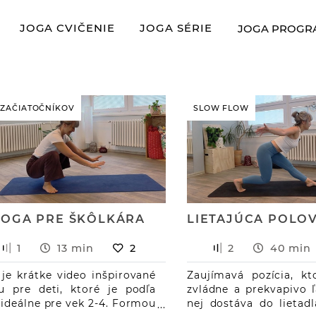
(CURRENT)
JOGA CVIČENIE
JOGA SÉRIE
JOGA PROG
 ZAČIATOČNÍKOV
SLOW FLOW
JOGA PRE ŠKÔLKÁRA
1
13 min
2
2
40 min
 je krátke video inšpirované
Zaujímavá pozícia, kt
u pre deti, ktoré je podľa
zvládne a prekvapivo 
ideálne pre vek 2-4. Formou
nej dostáva do lietadl