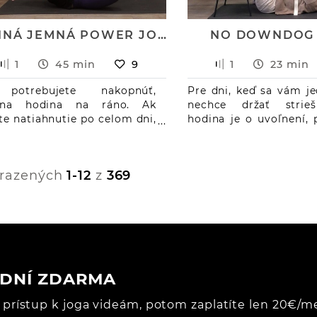
RANNÁ JEMNÁ POWER JOGA
NO DOWNDOG
1
45 min
9
1
23 min
potrebujete nakopnúť,
Pre dni, keď sa vám j
álna hodina na ráno. Ak
nechce držať strieš
te natiahnutie po celom dni,
hodina je o uvoľnení,
lne skôr na večer. Boky a
prijatí — využijeme
ná tú hrajú hlavnú rolu.
stoličku aj opasok, no
Y: poloha brány, chytanie
dá odcvičiť aj bez po
razených
1-12
z
369
ky rukou, záklony, pozícia
s nimi to je ozaj príj
 šnúra v stoji
Jemné, pomalé pozície
ľahu vám pomôžu 
ramená, chrbát aj 
námahy. ASÁNY: št
polovičná žaba, rotác
poloha dieťaťa
7 DNÍ ZDARMA
prístup k joga videám, potom zaplatíte len 20€/me