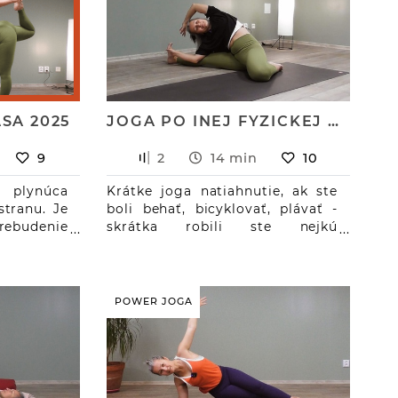
cholovou
Salabhasana, Pes pozerajúci
NY: bočná
dole, Nízky výpad, Polovičná
 jašterica
šnúra, Šťastné dieťa
SA 2025
JOGA PO INEJ FYZICKEJ AKTIVITE
9
2
14 min
10
 plynúca
Krátke joga natiahnutie, ak ste
stranu. Je
boli behať, bicyklovať, plávať -
budenie
skrátka robili ste nejkú
letargie.
posilňovaciu aktivitu a
 a hlavne
pociťujete potrebu strečingu.
zo seba.
ASANY: poloha brány, polovičná
 v bočnej
ťava, úklon v prekážkovom sede,
POWER JOGA
ojovník 2,
šteniatko, žaba, kravská tlama -
 tanečník,
gomukhasana