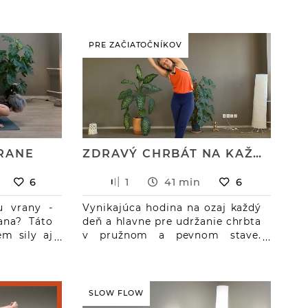
dostanu
V tejto hodine sa zameriame na
rať, ale
brucho a pás.
nú verziu
b, skok do
PRE ZAČIATOČNÍKOV
ý mesiac,
VRANE
ZDRAVÝ CHRBÁT NA KAŽDÝ DEŇ
6
1
41 min
6
u vrany -
Vynikajúca hodina na ozaj každý
ana? Táto
deň a hlavne pre udržanie chrbta
em sily aj
v pružnom a pevnom stave.
lačiť sa do
Veľmi jemne zapojíme hlboké
. V tejto
stabilizačné svalstvo, potom
j brucho a
natiahneme chrbticu všetkými
 bokoch a
smermi a trošku aj dynamicky
SLOW FLOW
dostanete
rozhýbeme. ASÁNY: Brána,