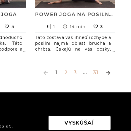
 JOGA
POWER JOGA NA POSILNENIE JADRA
4
1
14 min
3
ednoducho
Táto zostava vás ihneď rozhýbe a
ka. Táto
posilní najmä oblasť brucha a
 podpore a
chrbta. Čakajú na vás dosky,
 bolster,
stoličky aj loďky – pozície, ktoré
 hodina sa
precvičia hlboké svaly, podporia
môcok (len
rovnováhu a zlepšia držanie tela.
1
2
3
...
31
emnejšie).
 v sede a
uvoľniť
boky bez
eniatko,
ia v ľahu,
VYSKÚŠAŤ
siac.