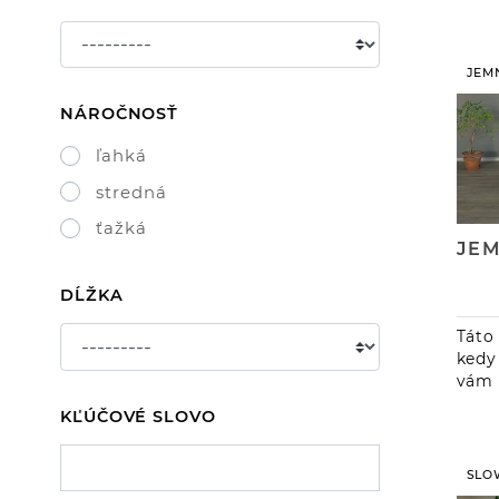
príb
pár 
JEM
NÁROČNOSŤ
ľahká
stredná
ťažká
DĹŽKA
Táto
kedy
vám 
že p
KĽÚČOVÉ SLOVO
ktor
a ob
doča
SLO
váhu