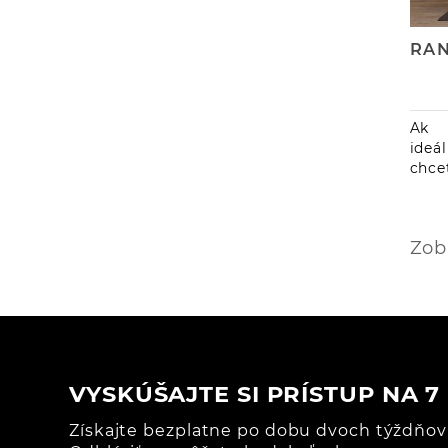
Ak 
ide
chce
ideá
rame
ASÁN
Zob
špič
luku,
VYSKÚŠAJTE SI PRÍSTUP NA 
Získajte bezplatne po dobu dvoch týždňov 