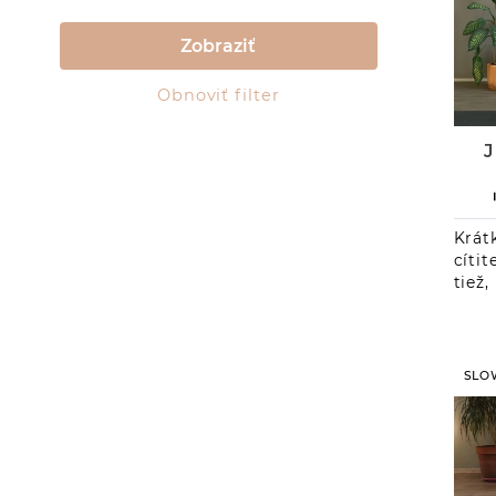
seb
otvo
Zobraziť
Cvič
po
Obnoviť filter
znov
Krát
cíti
tiež,
SLO