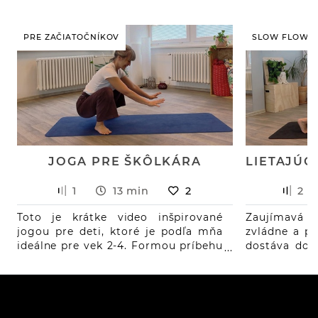
PRE ZAČIATOČNÍKOV
SLOW FLOW
JOGA PRE ŠKÔLKÁRA
1
13 min
2
2
Toto je krátke video inšpirované
Zaujímavá 
jogou pre deti, ktoré je podľa mňa
zvládne a pr
ideálne pre vek 2-4. Formou príbehu
dostáva do l
z lesa si spolu prejdeme pár
brucho dos
známych jogových pozícií.
zabrať, ale 
verziu slow 
do čaturan
poloha stro