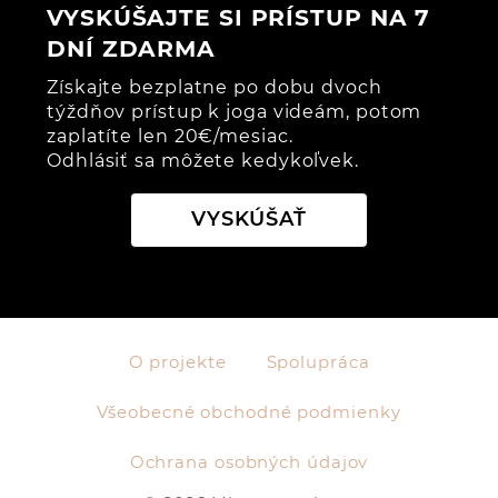
VYSKÚŠAJTE SI PRÍSTUP NA 7
DNÍ ZDARMA
Získajte bezplatne po dobu dvoch
týždňov prístup k joga videám, potom
zaplatíte len 20€/mesiac.
Odhlásiť sa môžete kedykoľvek.
VYSKÚŠAŤ
O projekte
Spolupráca
Všeobecné obchodné podmienky
Ochrana osobných údajov