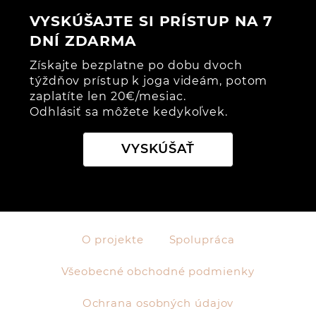
poloha stro
VYSKÚŠAJTE SI PRÍSTUP NA 7
DNÍ ZDARMA
Získajte bezplatne po dobu dvoch
týždňov prístup k joga videám, potom
zaplatíte len 20€/mesiac.
Odhlásiť sa môžete kedykoľvek.
VYSKÚŠAŤ
O projekte
Spolupráca
Všeobecné obchodné podmienky
Ochrana osobných údajov