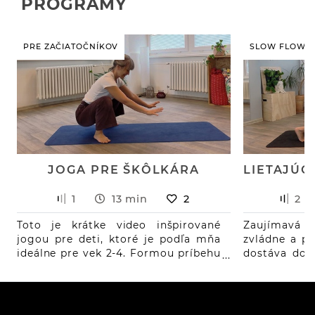
PROGRAMY
PRE ZAČIATOČNÍKOV
SLOW FLOW
JOGA PRE ŠKÔLKÁRA
1
13 min
2
2
Toto je krátke video inšpirované
Zaujímavá 
jogou pre deti, ktoré je podľa mňa
zvládne a pr
ideálne pre vek 2-4. Formou príbehu
dostáva do l
z lesa si spolu prejdeme pár
brucho dos
známych jogových pozícií.
zabrať, ale 
verziu slow 
do čaturan