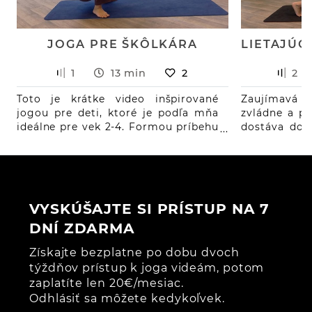
JOGA PRE ŠKÔLKÁRA
1
13 min
2
2
Toto je krátke video inšpirované
Zaujímavá 
jogou pre deti, ktoré je podľa mňa
zvládne a pr
ideálne pre vek 2-4. Formou príbehu
dostáva do l
z lesa si spolu prejdeme pár
brucho dos
známych jogových pozícií.
zabrať, ale 
verziu slow 
do čaturan
poloha stro
VYSKÚŠAJTE SI PRÍSTUP NA 7
DNÍ ZDARMA
Získajte bezplatne po dobu dvoch
týždňov prístup k joga videám, potom
zaplatíte len 20€/mesiac.
Odhlásiť sa môžete kedykoľvek.